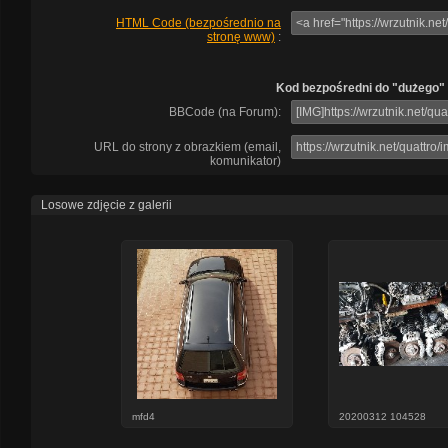
HTML Code (bezpośrednio na
stronę www)
:
Kod bezpośredni do "dużego"
BBCode (na Forum):
URL do strony z obrazkiem (email,
komunikator)
Losowe zdjęcie z galerii
mfd4
20200312 104528